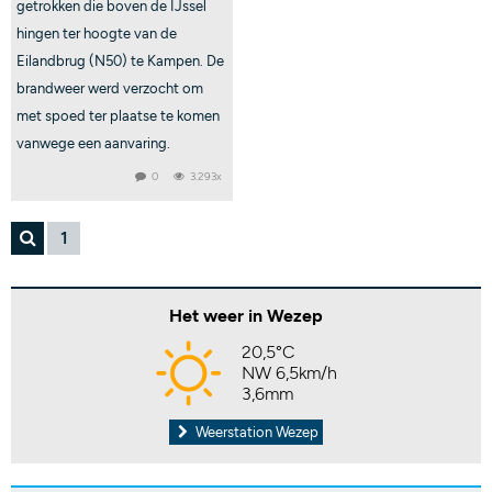
getrokken die boven de IJssel
hingen ter hoogte van de
Eilandbrug (N50) te Kampen. De
brandweer werd verzocht om
met spoed ter plaatse te komen
vanwege een aanvaring.
0
3.293x
1
Het weer in Wezep
20,5°C
NW 6,5km/h
3,6mm
Weerstation Wezep