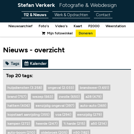
Stefan Verkerk
Fotografie & Webdesign
112 & Nieuws
Werk & Opdrachten
Contact
Nieuwsarchief
Foto's
Video's
Kaart
P2000
Weerstation
Mijn fotowinkel
Doneren
Nieuws - overzicht
Tags
Kalender
Top 20 tags:
hulpdiensten (3.258)
ongeval (2.033)
brandweer (1.651)
brand (757)
wezep (663)
zwolle (650)
a28 (479)
hattem (406)
eenzijdig ongeval (397)
auto-auto (369)
kopstaart aanrijding (355)
voa (294)
eenzijdig (279)
kampen (272)
heerde (247)
't harde (215)
a50 (214)
auto-boom (210)
oldebroek (205)
n50 (182)