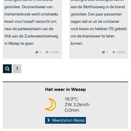
gestoken. De brandweer van
aan de Wolthuisweg in de brand
Hattemerbroek werd omstreeks
gestoken. Een paar passanten
kwart voor twaalf verzocht om
zagen dat er uit de container
naar de parkeerplaats van de
rook kwam en hebben 112 gebeld
Aldi aan de Zuiderzeestraatweg
om de brandweer te laten
in Wezep te gaan.
komen.
0
4.206x
0
3.824x
1
Het weer in Wezep
18,9°C
ZW 3,2km/h
0,0mm
Weerstation Wezep