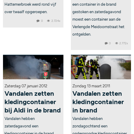
Hattemerbroek werd rond vijf
een container in de brand
over twaalf opgeroepen.
gestoken en zaterdagavond
moest een container aan de
0
2.724x
Verlengde Meidoornstraat het
ontgelden.
0
2.772x
Zaterdag 07 januari 2012
Zondag 13 maart 2011
Vandalen zetten
Vandalen zetten
kledingcontainer
kledingcontainer
bij Aldi in de brand
in brand
Vandalen hebben
Vandalen hebben
zaterdagavond een
zondagochtend een
kledingcontainer in de brand
ondergrondse kledingcontainer