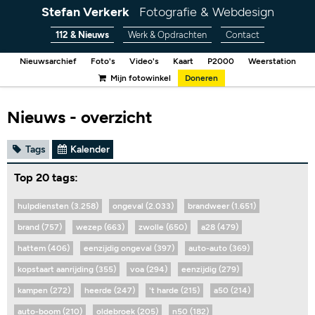
Stefan Verkerk
Fotografie & Webdesign
112 & Nieuws
Werk & Opdrachten
Contact
Nieuwsarchief
Foto's
Video's
Kaart
P2000
Weerstation
Mijn fotowinkel
Doneren
Nieuws - overzicht
Tags
Kalender
Top 20 tags:
hulpdiensten (3.258)
ongeval (2.033)
brandweer (1.651)
brand (757)
wezep (663)
zwolle (650)
a28 (479)
hattem (406)
eenzijdig ongeval (397)
auto-auto (369)
kopstaart aanrijding (355)
voa (294)
eenzijdig (279)
kampen (272)
heerde (247)
't harde (215)
a50 (214)
auto-boom (210)
oldebroek (205)
n50 (182)