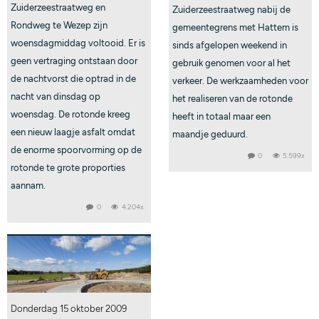
Zuiderzeestraatweg en
Zuiderzeestraatweg nabij de
Rondweg te Wezep zijn
gemeentegrens met Hattem is
woensdagmiddag voltooid. Er is
sinds afgelopen weekend in
geen vertraging ontstaan door
gebruik genomen voor al het
de nachtvorst die optrad in de
verkeer. De werkzaamheden voor
nacht van dinsdag op
het realiseren van de rotonde
woensdag. De rotonde kreeg
heeft in totaal maar een
een nieuw laagje asfalt omdat
maandje geduurd.
de enorme spoorvorming op de
0
5.599x
rotonde te grote proporties
aannam.
0
4.204x
Donderdag 15 oktober 2009