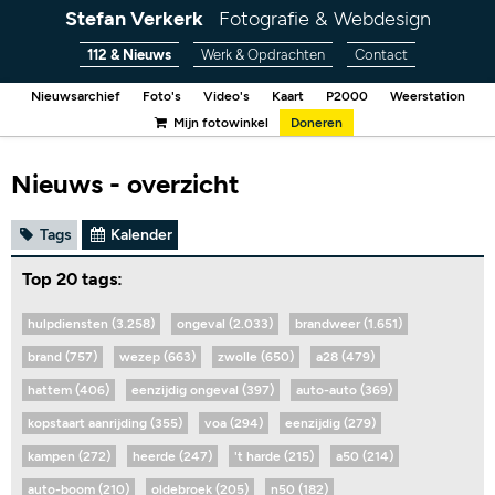
Stefan Verkerk
Fotografie & Webdesign
112 & Nieuws
Werk & Opdrachten
Contact
Nieuwsarchief
Foto's
Video's
Kaart
P2000
Weerstation
Mijn fotowinkel
Doneren
Nieuws - overzicht
Tags
Kalender
Top 20 tags:
hulpdiensten (3.258)
ongeval (2.033)
brandweer (1.651)
brand (757)
wezep (663)
zwolle (650)
a28 (479)
hattem (406)
eenzijdig ongeval (397)
auto-auto (369)
kopstaart aanrijding (355)
voa (294)
eenzijdig (279)
kampen (272)
heerde (247)
't harde (215)
a50 (214)
auto-boom (210)
oldebroek (205)
n50 (182)