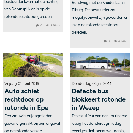
bestuurder kwam uit de richting
Rondweg met de Kruidenlaan in
van Doornspijk en is op de
Elburg. De bestuurder zou
rotonde rechtdoor gereden.
mogelijk onwel zijn geworden en
is op de rotonde rechtdoor
0
8.964x
gereden.
0
4.344x
Vrijdag 01 april 2016
Donderdag 03 juli 2014
Auto schiet
Defecte bus
rechtdoor op
blokkeert rotonde
rotonde in Epe
in Wezep
Een vrouw is vrijdagmiddag
De chauffeur van een touringcar
gewond geraakt bij een ongeval
kreeg het donderdagmiddag
op de rotonde van de
eventjes flink benauwd toen hij