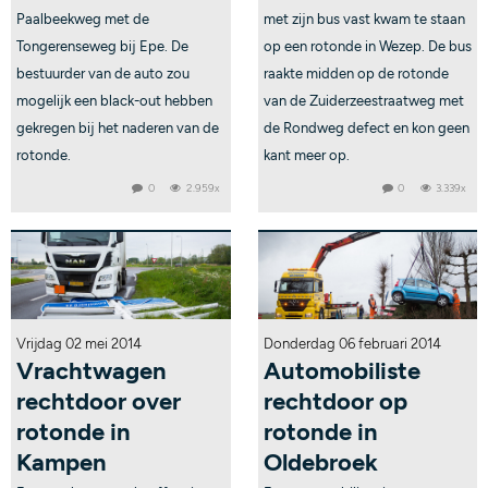
Paalbeekweg met de
met zijn bus vast kwam te staan
Tongerenseweg bij Epe. De
op een rotonde in Wezep. De bus
bestuurder van de auto zou
raakte midden op de rotonde
mogelijk een black-out hebben
van de Zuiderzeestraatweg met
gekregen bij het naderen van de
de Rondweg defect en kon geen
rotonde.
kant meer op.
0
2.959x
0
3.339x
Vrijdag 02 mei 2014
Donderdag 06 februari 2014
Vrachtwagen
Automobiliste
rechtdoor over
rechtdoor op
rotonde in
rotonde in
Kampen
Oldebroek