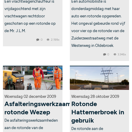
Een vrachtwagenchauffeur is
Een automobiliste is
vrijdagochtend met zijn
donderdagmiddag met haar
vrachtwagen rechtdoor
auto een rotonde opgereden.
geschoten op een rotonde op
Het ongeval gebeurde rond vijf
de Mr. J.L.M.
voor vier op de rotonde van de
Zuiderzeestraatweg met de
0
2.199x
Westerweg in Oldebroek.
0
3.346x
Woensdag 02 december 2009
Woensdag 28 oktober 2009
Asfalteringswerkzaamheden
Rotonde
rotonde Wezep
Hattemerbroek in
gebruik
De asfalteringswerkzaamheden
aan de rotonde van de
De rotonde aan de