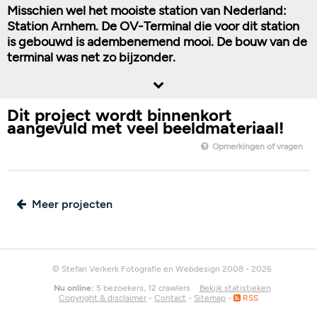
Misschien wel het mooiste station van Nederland:
Station Arnhem. De OV-Terminal die voor dit station
is gebouwd is adembenemend mooi. De bouw van de
terminal was net zo bijzonder.
Dit project wordt binnenkort
aangevuld met veel beeldmateriaal!
Opmerkingen of vragen
Meer projecten
© Stefan Verkerk Fotografie en Webdesign 2008 - 2026
Nu online:
5 bezoekers, 12 crawlers
Bekijk statistieken
Copyright & disclaimer
-
Contact
-
Sitemap
-
RSS