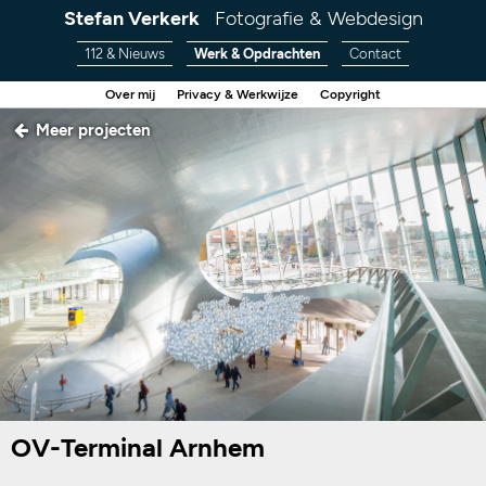
Stefan Verkerk
Fotografie & Webdesign
112 & Nieuws
Werk & Opdrachten
Contact
Over mij
Privacy & Werkwijze
Copyright
Meer projecten
OV-Terminal Arnhem