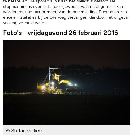
te herstellen. De sporen zijn klaar, het ballast is gestort. De
stopmachine is over het spoor geweest, waarna begonnen kan
worden met het aanbrengen van de bovenleiding. Bovendien zijn
enkele installaties bij de overweg vervangen, die door het ongeval
volledig vernield waren.
Foto's - vrijdagavond 26 februari 2016
© Stefan Verkerk