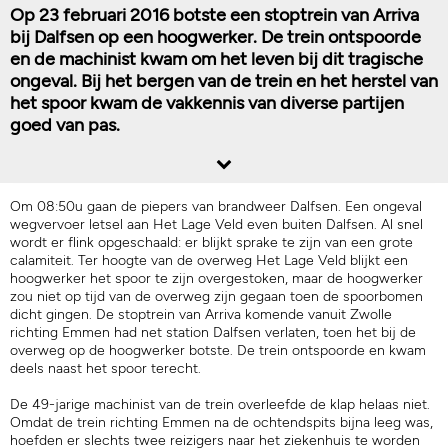
Op 23 februari 2016 botste een stoptrein van Arriva
bij Dalfsen op een hoogwerker. De trein ontspoorde
en de machinist kwam om het leven bij dit tragische
ongeval. Bij het bergen van de trein en het herstel van
het spoor kwam de vakkennis van diverse partijen
goed van pas.
Om 08:50u gaan de piepers van brandweer Dalfsen. Een ongeval
wegvervoer letsel aan Het Lage Veld even buiten Dalfsen. Al snel
wordt er flink opgeschaald: er blijkt sprake te zijn van een grote
calamiteit. Ter hoogte van de overweg Het Lage Veld blijkt een
hoogwerker het spoor te zijn overgestoken, maar de hoogwerker
zou niet op tijd van de overweg zijn gegaan toen de spoorbomen
dicht gingen. De stoptrein van Arriva komende vanuit Zwolle
richting Emmen had net station Dalfsen verlaten, toen het bij de
overweg op de hoogwerker botste. De trein ontspoorde en kwam
deels naast het spoor terecht.
De 49-jarige machinist van de trein overleefde de klap helaas niet.
Omdat de trein richting Emmen na de ochtendspits bijna leeg was,
hoefden er slechts twee reizigers naar het ziekenhuis te worden