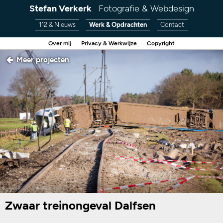
Stefan Verkerk
Fotografie & Webdesign
112 & Nieuws
Werk & Opdrachten
Contact
Over mij
Privacy & Werkwijze
Copyright
Meer projecten
Zwaar treinongeval Dalfsen