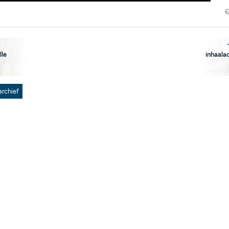
lle
inhaala
archief