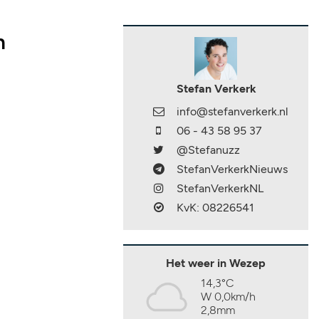
n
Stefan Verkerk
info@stefanverkerk.nl
06 - 43 58 95 37
@Stefanuzz
StefanVerkerkNieuws
StefanVerkerkNL
KvK: 08226541
Het weer in Wezep
14,3°C
W 0,0km/h
2,8mm