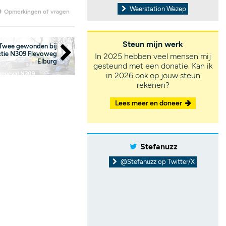
Weerstation Wezep
Opmerkingen of vragen
Steun mijn werk
Twee gewonden bij
ctie N309 Flevoweg
In 2025 hebben veel mensen mij
Elburg
gesteund met een donatie. Kan ik
in 2026 ook op jouw steun
rekenen?
Lees meer en doneer
Stefanuzz
@Stefanuzz op Twitter/X