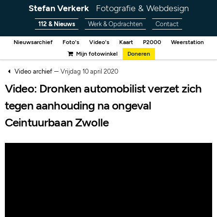
Stefan Verkerk
Fotografie & Webdesign
112 & Nieuws
Werk & Opdrachten
Contact
Nieuwsarchief
Foto's
Video's
Kaart
P2000
Weerstation
Mijn fotowinkel
Doneren
–
Video archief
Vrijdag 10 april 2020
Video: Dronken automobilist verzet zich
tegen aanhouding na ongeval
Ceintuurbaan Zwolle