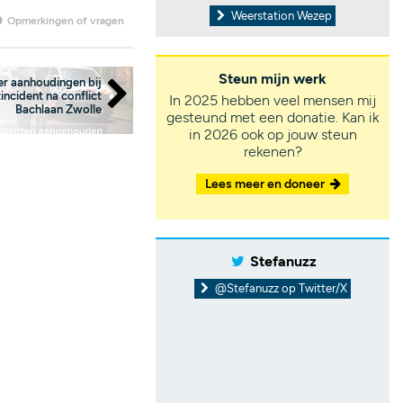
Weerstation Wezep
Opmerkingen of vragen
Steun mijn werk
er aanhoudingen bij
incident na conflict
In 2025 hebben veel mensen mij
Bachlaan Zwolle
gesteund met een donatie. Kan ik
in 2026 ook op jouw steun
rekenen?
Lees meer en doneer
Stefanuzz
@Stefanuzz op Twitter/X