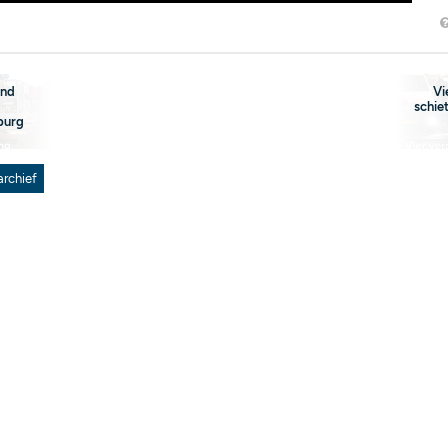
and
Vi
schiet
burg
archief