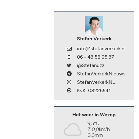
Stefan Verkerk
info@stefanverkerk.nl
06 - 43 58 95 37
@Stefanuzz
StefanVerkerkNieuws
StefanVerkerkNL
KvK: 08226541
Het weer in Wezep
9,5°C
Z 0,0km/h
0,0mm