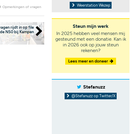
Weerstation Wezep
Opmerkingen of vragen
Steun mijn werk
gen rijdt in op file
 de N50 bij Kampen
In 2025 hebben veel mensen mij
gesteund met een donatie. Kan ik
in 2026 ook op jouw steun
rekenen?
Lees meer en doneer
Stefanuzz
@Stefanuzz op Twitter/X