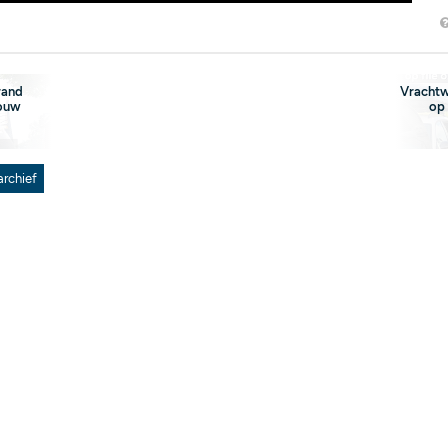
rand
Vrachtwa
ouw
op
archief