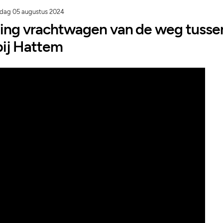
dag 05 augustus 2024
ging vrachtwagen van de weg tuss
bij Hattem