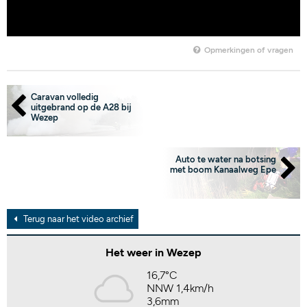
Opmerkingen of vragen
Caravan volledig
uitgebrand op de A28 bij
Wezep
Auto te water na botsing
met boom Kanaalweg Epe
Terug naar het video archief
Het weer in Wezep
16,7°C
NNW 1,4km/h
3,6mm