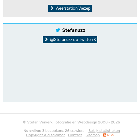
Weerstation Wezep
Stefanuzz
@Stefanuzz op Twitter/X
© Stefan Verkerk Fotografie en Webdesign 2008 - 2026
Nu online:
3 bezoekers, 26 crawlers
Bekijk statistieken
Copyright & disclaimer
-
Contact
-
Sitemap
-
RSS