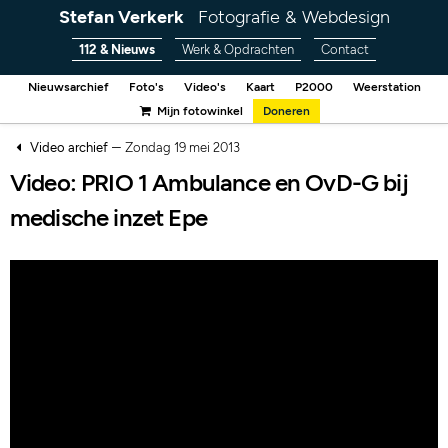
Stefan Verkerk
Fotografie & Webdesign
112 & Nieuws
Werk & Opdrachten
Contact
Nieuwsarchief
Foto's
Video's
Kaart
P2000
Weerstation
Mijn fotowinkel
Doneren
–
Video archief
Zondag 19 mei 2013
Video: PRIO 1 Ambulance en OvD-G bij
medische inzet Epe