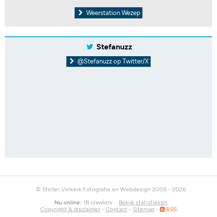
Weerstation Wezep
Stefanuzz
@Stefanuzz op Twitter/X
© Stefan Verkerk Fotografie en Webdesign 2008 - 2026
Nu online:
18 crawlers
Bekijk statistieken
Copyright & disclaimer
-
Contact
-
Sitemap
-
RSS