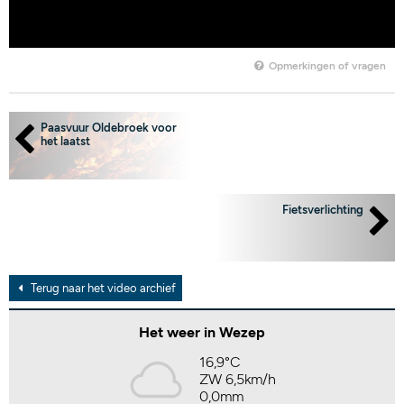
Opmerkingen of vragen
Paasvuur Oldebroek voor
het laatst
Fietsverlichting
Terug naar het video archief
Het weer in Wezep
16,9°C
ZW 6,5km/h
0,0mm