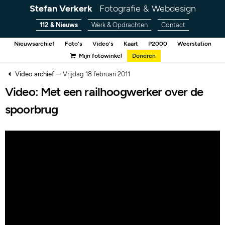
Stefan Verkerk
Fotografie & Webdesign
112 & Nieuws
Werk & Opdrachten
Contact
Nieuwsarchief
Foto's
Video's
Kaart
P2000
Weerstation
Mijn fotowinkel
Doneren
–
Video archief
Vrijdag 18 februari 2011
Video: Met een railhoogwerker over de
spoorbrug