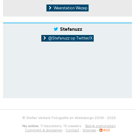
Weerstation Wezep
Stefanuzz
@Stefanuzz op Twitter/X
© Stefan Verkerk Fotografie en Webdesign 2008 - 2026
Nu online:
11 bezoekers, 15 crawlers
Bekijk statistieken
Copyright & disclaimer
-
Contact
-
Sitemap
-
RSS