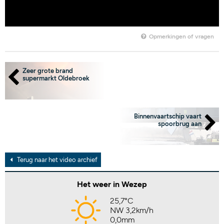
Opmerkingen of vragen
Zeer grote brand
supermarkt Oldebroek
Binnenvaartschip vaart
spoorbrug aan
Terug naar het video archief
Het weer in Wezep
25,7°C
NW 3,2km/h
0,0mm