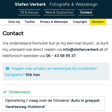
Stefan Verkerk
Fotografie & Webdesign
112 & Nieuws
Werk & Opdrachten
Contact
Over mij
Twitter
Privacy & Werkwijze
Copyright
Doneren
Contact
Via onderstaand formulier kun je mij een mail sturen. Je kunt
mij uiteraard ook direct mailen via
info@stefanverkerk.nl
of
telefonisch bereiken via
06 - 43 58 95 37
.
Vragen over privacy en werkwijze bij incidenten
fotografie?
Klik hier
.
Onderwerp:
Opmerking / vraag over de fotoserie '
Auto in greppel
Varelseweg Hulshorst
'