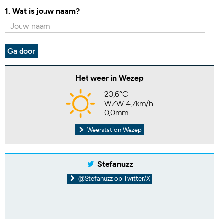
1. Wat is jouw naam?
Ga door
Het weer in Wezep
20,6°C
WZW 4,7km/h
0,0mm
Weerstation Wezep
Stefanuzz
@Stefanuzz op Twitter/X