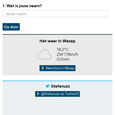
1. Wat is jouw naam?
Ga door
Het weer in Wezep
18,2°C
ZW 7,9km/h
0,0mm
Weerstation Wezep
Stefanuzz
@Stefanuzz op Twitter/X