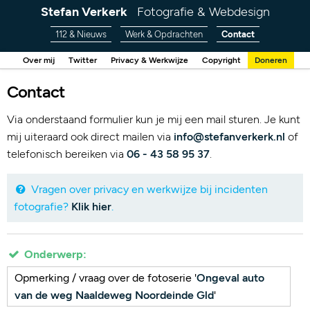
Stefan Verkerk
Fotografie & Webdesign
112 & Nieuws
Werk & Opdrachten
Contact
Over mij
Twitter
Privacy & Werkwijze
Copyright
Doneren
Contact
Via onderstaand formulier kun je mij een mail sturen. Je kunt
mij uiteraard ook direct mailen via
info@stefanverkerk.nl
of
telefonisch bereiken via
06 - 43 58 95 37
.
Vragen over privacy en werkwijze bij incidenten
fotografie?
Klik hier
.
Onderwerp:
Opmerking / vraag over de fotoserie '
Ongeval auto
van de weg Naaldeweg Noordeinde Gld
'