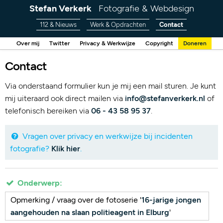
Stefan Verkerk
Fotografie & Webdesign
112 & Nieuws
Werk & Opdrachten
Contact
Over mij
Twitter
Privacy & Werkwijze
Copyright
Doneren
Contact
Via onderstaand formulier kun je mij een mail sturen. Je kunt
mij uiteraard ook direct mailen via
info@stefanverkerk.nl
of
telefonisch bereiken via
06 - 43 58 95 37
.
Vragen over privacy en werkwijze bij incidenten
fotografie?
Klik hier
.
Onderwerp:
Opmerking / vraag over de fotoserie '
16-jarige jongen
aangehouden na slaan politieagent in Elburg
'