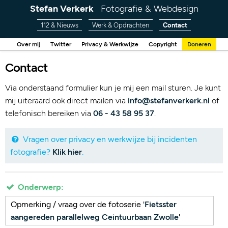
Stefan Verkerk
Fotografie & Webdesign
112 & Nieuws
Werk & Opdrachten
Contact
Over mij
Twitter
Privacy & Werkwijze
Copyright
Doneren
Contact
Via onderstaand formulier kun je mij een mail sturen. Je kunt
mij uiteraard ook direct mailen via
info@stefanverkerk.nl
of
telefonisch bereiken via
06 - 43 58 95 37
.
Vragen over privacy en werkwijze bij incidenten
fotografie?
Klik hier
.
Onderwerp:
Opmerking / vraag over de fotoserie '
Fietsster
aangereden parallelweg Ceintuurbaan Zwolle
'