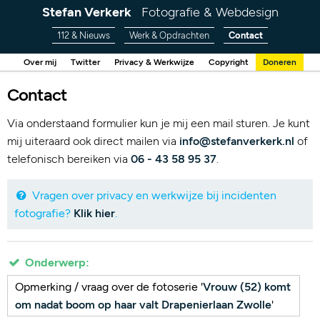
Stefan Verkerk
Fotografie & Webdesign
112 & Nieuws
Werk & Opdrachten
Contact
Over mij
Twitter
Privacy & Werkwijze
Copyright
Doneren
Contact
Via onderstaand formulier kun je mij een mail sturen. Je kunt
mij uiteraard ook direct mailen via
info@stefanverkerk.nl
of
telefonisch bereiken via
06 - 43 58 95 37
.
Vragen over privacy en werkwijze bij incidenten
fotografie?
Klik hier
.
Onderwerp:
Opmerking / vraag over de fotoserie '
Vrouw (52) komt
om nadat boom op haar valt Drapenierlaan Zwolle
'