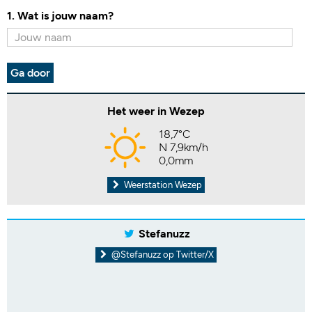
1. Wat is jouw naam?
Ga door
Het weer in Wezep
18,7°C
N 7,9km/h
0,0mm
Weerstation Wezep
Stefanuzz
@Stefanuzz op Twitter/X