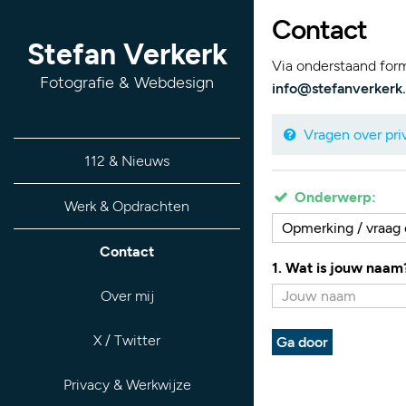
Contact
Stefan Verkerk
Via onderstaand formu
Fotografie & Webdesign
info@stefanverkerk.
Vragen over priv
112 & Nieuws
Onderwerp:
Werk & Opdrachten
Opmerking / vraag o
Contact
1. Wat is jouw naam
Over mij
X / Twitter
Ga door
Privacy & Werkwijze