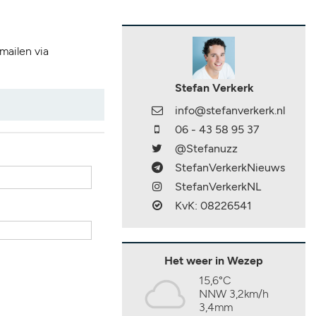
 mailen via
Stefan Verkerk
info@stefanverkerk.nl
06 - 43 58 95 37
@Stefanuzz
StefanVerkerkNieuws
StefanVerkerkNL
KvK: 08226541
Het weer in Wezep
15,6°C
NNW 3,2km/h
3,4mm