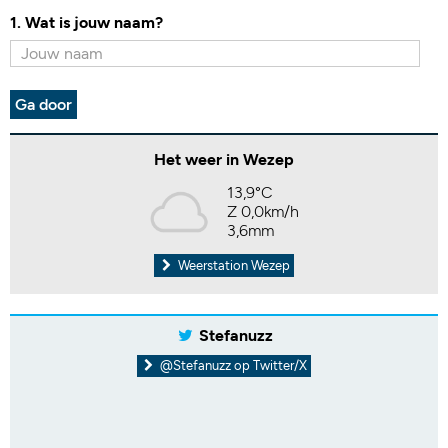
1. Wat is jouw naam?
Ga door
Het weer in Wezep
13,9°C
Z 0,0km/h
3,6mm
Weerstation Wezep
Stefanuzz
@Stefanuzz op Twitter/X