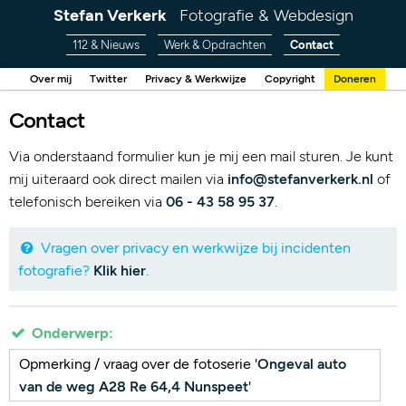
Stefan Verkerk
Fotografie & Webdesign
112 & Nieuws
Werk & Opdrachten
Contact
Over mij
Twitter
Privacy & Werkwijze
Copyright
Doneren
Contact
Via onderstaand formulier kun je mij een mail sturen. Je kunt
mij uiteraard ook direct mailen via
info@stefanverkerk.nl
of
telefonisch bereiken via
06 - 43 58 95 37
.
Vragen over privacy en werkwijze bij incidenten
fotografie?
Klik hier
.
Onderwerp:
Opmerking / vraag over de fotoserie '
Ongeval auto
van de weg A28 Re 64,4 Nunspeet
'