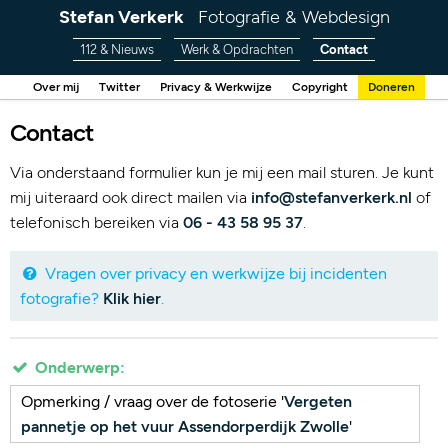
Stefan Verkerk
Fotografie & Webdesign
112 & Nieuws
Werk & Opdrachten
Contact
Over mij
Twitter
Privacy & Werkwijze
Copyright
Doneren
Contact
Via onderstaand formulier kun je mij een mail sturen. Je kunt
mij uiteraard ook direct mailen via
info@stefanverkerk.nl
of
telefonisch bereiken via
06 - 43 58 95 37
.
Vragen over privacy en werkwijze bij incidenten
fotografie?
Klik hier
.
Onderwerp:
Opmerking / vraag over de fotoserie '
Vergeten
pannetje op het vuur Assendorperdijk Zwolle
'