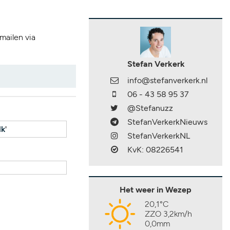
 mailen via
Stefan Verkerk
info@stefanverkerk.nl
06 - 43 58 95 37
@Stefanuzz
StefanVerkerkNieuws
lk
'
StefanVerkerkNL
KvK: 08226541
Het weer in Wezep
20,1°C
ZZO 3,2km/h
0,0mm