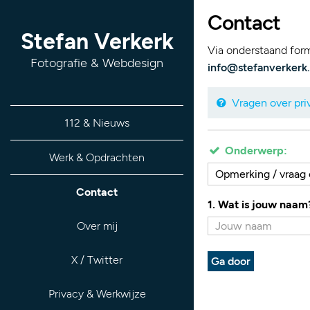
Contact
Stefan Verkerk
Via onderstaand formu
Fotografie & Webdesign
info@stefanverkerk.
Vragen over priv
112 & Nieuws
Onderwerp:
Werk & Opdrachten
Opmerking / vraag o
Contact
1. Wat is jouw naam
Over mij
X / Twitter
Ga door
Privacy & Werkwijze