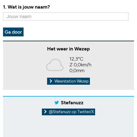
1. Wat is jouw naam?
Ga door
Het weer in Wezep
12,3°C
Z 0,0km/h
0,0mm
Weerstation Wezep
Stefanuzz
@Stefanuzz op Twitter/X