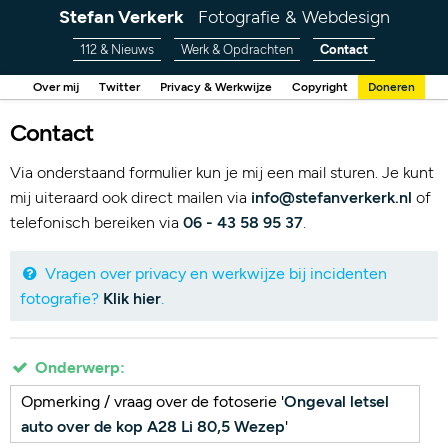
Stefan Verkerk
Fotografie & Webdesign
112 & Nieuws
Werk & Opdrachten
Contact
Over mij
Twitter
Privacy & Werkwijze
Copyright
Doneren
Contact
Via onderstaand formulier kun je mij een mail sturen. Je kunt
mij uiteraard ook direct mailen via
info@stefanverkerk.nl
of
telefonisch bereiken via
06 - 43 58 95 37
.
Vragen over privacy en werkwijze bij incidenten
fotografie?
Klik hier
.
Onderwerp:
Opmerking / vraag over de fotoserie '
Ongeval letsel
auto over de kop A28 Li 80,5 Wezep
'