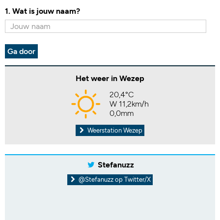
1. Wat is jouw naam?
Ga door
Het weer in Wezep
20,4°C
W 11,2km/h
0,0mm
Weerstation Wezep
Stefanuzz
@Stefanuzz op Twitter/X