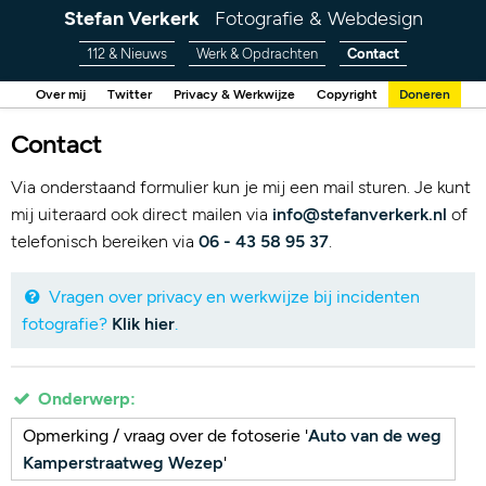
Stefan Verkerk
Fotografie & Webdesign
112 & Nieuws
Werk & Opdrachten
Contact
Over mij
Twitter
Privacy & Werkwijze
Copyright
Doneren
Contact
Via onderstaand formulier kun je mij een mail sturen. Je kunt
mij uiteraard ook direct mailen via
info@stefanverkerk.nl
of
telefonisch bereiken via
06 - 43 58 95 37
.
Vragen over privacy en werkwijze bij incidenten
fotografie?
Klik hier
.
Onderwerp:
Opmerking / vraag over de fotoserie '
Auto van de weg
Kamperstraatweg Wezep
'