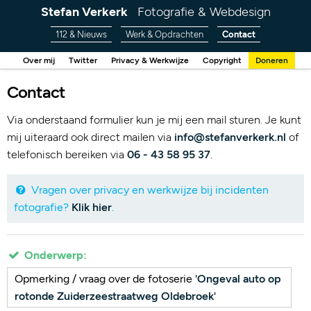
Stefan Verkerk
Fotografie & Webdesign
112 & Nieuws
Werk & Opdrachten
Contact
Over mij
Twitter
Privacy & Werkwijze
Copyright
Doneren
Contact
Via onderstaand formulier kun je mij een mail sturen. Je kunt
mij uiteraard ook direct mailen via
info@stefanverkerk.nl
of
telefonisch bereiken via
06 - 43 58 95 37
.
Vragen over privacy en werkwijze bij incidenten
fotografie?
Klik hier
.
Onderwerp:
Opmerking / vraag over de fotoserie '
Ongeval auto op
rotonde Zuiderzeestraatweg Oldebroek
'