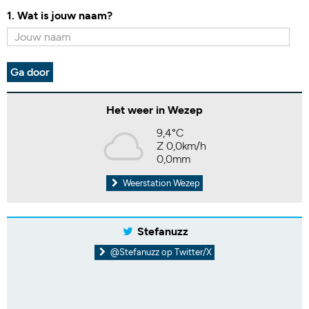
1. Wat is jouw naam?
Ga door
Het weer in Wezep
9,4°C
Z 0,0km/h
0,0mm
Weerstation Wezep
Stefanuzz
@Stefanuzz op Twitter/X