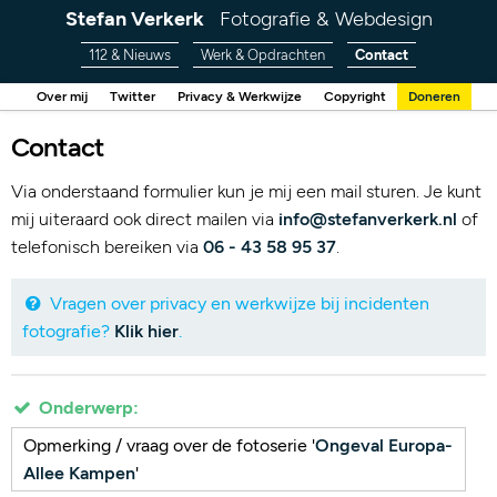
Stefan Verkerk
Fotografie & Webdesign
112 & Nieuws
Werk & Opdrachten
Contact
Over mij
Twitter
Privacy & Werkwijze
Copyright
Doneren
Contact
Via onderstaand formulier kun je mij een mail sturen. Je kunt
mij uiteraard ook direct mailen via
info@stefanverkerk.nl
of
telefonisch bereiken via
06 - 43 58 95 37
.
Vragen over privacy en werkwijze bij incidenten
fotografie?
Klik hier
.
Onderwerp:
Opmerking / vraag over de fotoserie '
Ongeval Europa-
Allee Kampen
'