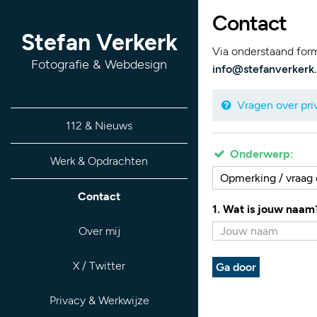
Contact
Stefan Verkerk
Via onderstaand formu
Fotografie & Webdesign
info@stefanverkerk.
Vragen over priv
112 & Nieuws
Onderwerp:
Werk & Opdrachten
Opmerking / vraag o
Contact
1. Wat is jouw naam
Over mij
X / Twitter
Ga door
Privacy & Werkwijze