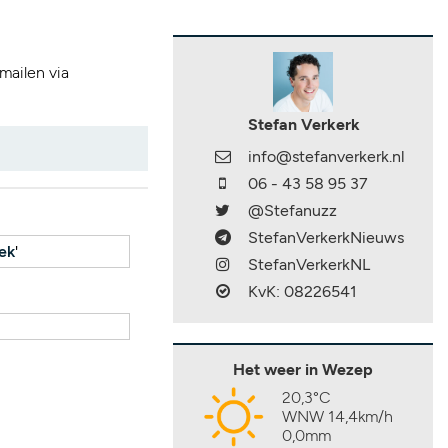
 mailen via
Stefan Verkerk
info@stefanverkerk.nl
06 - 43 58 95 37
@Stefanuzz
StefanVerkerkNieuws
ek
'
StefanVerkerkNL
KvK: 08226541
Het weer in Wezep
20,3°C
WNW 14,4km/h
0,0mm