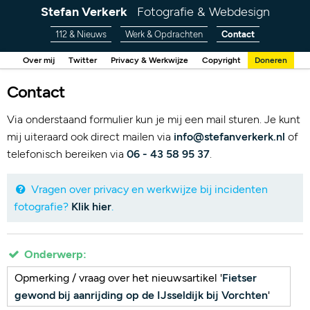
Stefan Verkerk
Fotografie & Webdesign
112 & Nieuws
Werk & Opdrachten
Contact
Over mij
Twitter
Privacy & Werkwijze
Copyright
Doneren
Contact
Via onderstaand formulier kun je mij een mail sturen. Je kunt
mij uiteraard ook direct mailen via
info@stefanverkerk.nl
of
telefonisch bereiken via
06 - 43 58 95 37
.
Vragen over privacy en werkwijze bij incidenten
fotografie?
Klik hier
.
Onderwerp:
Opmerking / vraag over het nieuwsartikel '
Fietser
gewond bij aanrijding op de IJsseldijk bij Vorchten
'