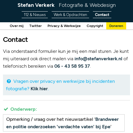
Stefan Verkerk
Fotografie & Webdesign
112 & Nieuws
Werk & Opdrachten
Contact
Over mij
Twitter
Privacy & Werkwijze
Copyright
Doneren
Contact
Via onderstaand formulier kun je mij een mail sturen. Je kunt
mij uiteraard ook direct mailen via
info@stefanverkerk.nl
of
telefonisch bereiken via
06 - 43 58 95 37
.
Vragen over privacy en werkwijze bij incidenten
fotografie?
Klik hier
.
Onderwerp:
Opmerking / vraag over het nieuwsartikel '
Brandweer
en politie onderzoeken 'verdachte vaten' bij Epe
'