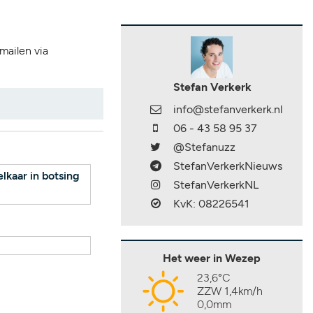
 mailen via
Stefan Verkerk
info@stefanverkerk.nl
06 - 43 58 95 37
@Stefanuzz
StefanVerkerkNieuws
kaar in botsing
StefanVerkerkNL
KvK: 08226541
Het weer in Wezep
23,6°C
ZZW 1,4km/h
0,0mm