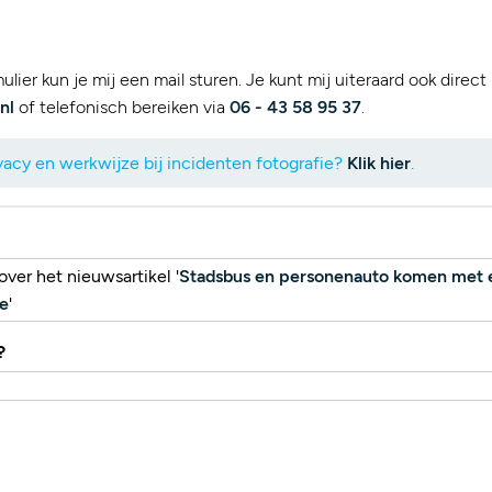
lier kun je mij een mail sturen. Je kunt mij uiteraard ook direct
nl
of telefonisch bereiken via
06 - 43 58 95 37
.
acy en werkwijze bij incidenten fotografie?
Klik hier
.
ver het nieuwsartikel '
Stadsbus en personenauto komen met el
e
'
?