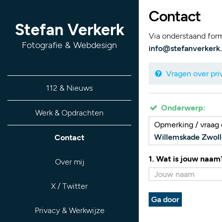
Contact
Stefan Verkerk
Via onderstaand formu
Fotografie & Webdesign
info@stefanverkerk.
Vragen over priv
112 & Nieuws
Onderwerp:
Werk & Opdrachten
Opmerking / vraag o
Willemskade Zwoll
Contact
1. Wat is jouw naam
Over mij
X / Twitter
Ga door
Privacy & Werkwijze