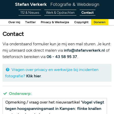
Stefan Verkerk
Fotografie & Webdesign
112 & Nieuws
Werk & Opdrachten
Contact
Over mij
Twitter
Privacy & Werkwijze
Copyright
Doneren
Contact
Via onderstaand formulier kun je mij een mail sturen. Je kunt
mij uiteraard ook direct mailen via
info@stefanverkerk.nl
of
telefonisch bereiken via
06 - 43 58 95 37
.
Vragen over privacy en werkwijze bij incidenten
fotografie?
Klik hier
.
Onderwerp:
Opmerking / vraag over het nieuwsartikel '
Vogel vliegt
tegen hoogspanningsmast in Kampen: flinke knallen