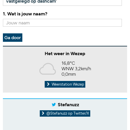
vastgelegd op dashcam
'
1. Wat is jouw naam?
Ga door
Het weer in Wezep
16,8°C
WNW 3,2km/h
0,0mm
Weerstation Wezep
Stefanuzz
@Stefanuzz op Twitter/X