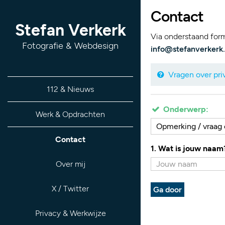
Contact
Stefan Verkerk
Via onderstaand formu
Fotografie & Webdesign
info@stefanverkerk.
Vragen over priv
112 & Nieuws
Onderwerp:
Werk & Opdrachten
Opmerking / vraag o
Contact
1. Wat is jouw naam
Over mij
X / Twitter
Ga door
Privacy & Werkwijze