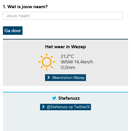
1. Wat is jouw naam?
Ga door
Het weer in Wezep
21,2°C
WNW 14,4km/h
0,0mm
Weerstation Wezep
Stefanuzz
@Stefanuzz op Twitter/X