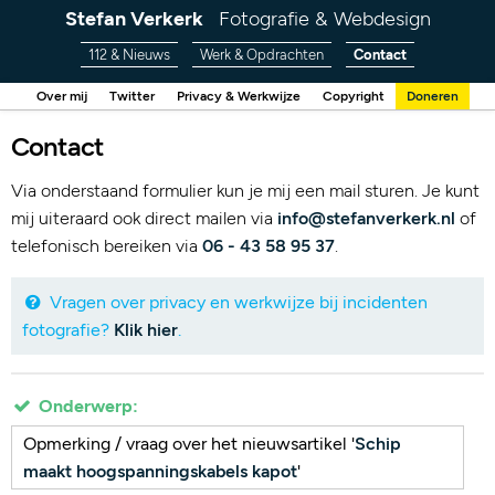
Stefan Verkerk
Fotografie & Webdesign
112 & Nieuws
Werk & Opdrachten
Contact
Over mij
Twitter
Privacy & Werkwijze
Copyright
Doneren
Contact
Via onderstaand formulier kun je mij een mail sturen. Je kunt
mij uiteraard ook direct mailen via
info@stefanverkerk.nl
of
telefonisch bereiken via
06 - 43 58 95 37
.
Vragen over privacy en werkwijze bij incidenten
fotografie?
Klik hier
.
Onderwerp:
Opmerking / vraag over het nieuwsartikel '
Schip
maakt hoogspanningskabels kapot
'