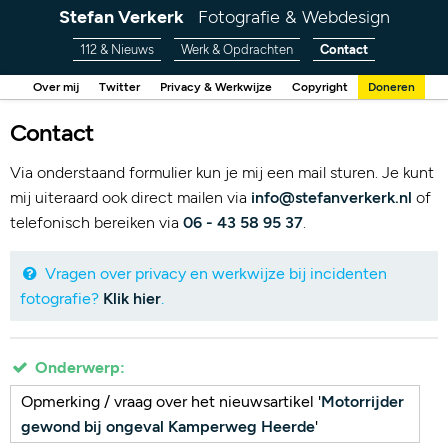
Stefan Verkerk
Fotografie & Webdesign
112 & Nieuws
Werk & Opdrachten
Contact
Over mij
Twitter
Privacy & Werkwijze
Copyright
Doneren
Contact
Via onderstaand formulier kun je mij een mail sturen. Je kunt
mij uiteraard ook direct mailen via
info@stefanverkerk.nl
of
telefonisch bereiken via
06 - 43 58 95 37
.
Vragen over privacy en werkwijze bij incidenten
fotografie?
Klik hier
.
Onderwerp:
Opmerking / vraag over het nieuwsartikel '
Motorrijder
gewond bij ongeval Kamperweg Heerde
'