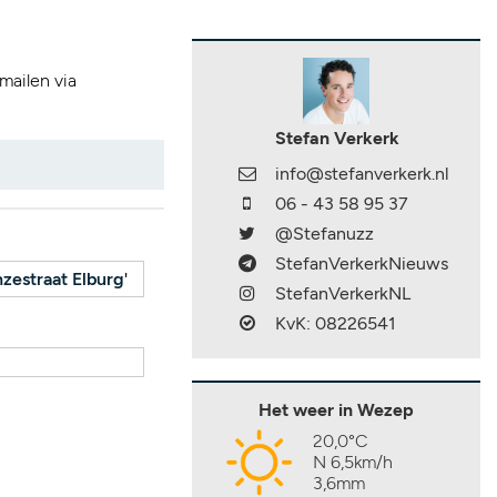
 mailen via
Stefan Verkerk
info@stefanverkerk.nl
06 - 43 58 95 37
@Stefanuzz
StefanVerkerkNieuws
zestraat Elburg
'
StefanVerkerkNL
KvK: 08226541
Het weer in Wezep
20,0°C
N 6,5km/h
3,6mm