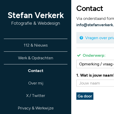
Contact
Stefan Verkerk
Via onderstaand formu
Fotografie & Webdesign
info@stefanverkerk.
Vragen over priv
112 & Nieuws
Onderwerp:
Werk & Opdrachten
Opmerking / vraag o
Contact
1. Wat is jouw naam
Over mij
X / Twitter
Ga door
Privacy & Werkwijze