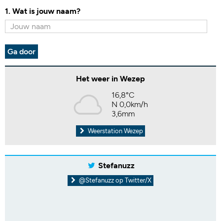
1. Wat is jouw naam?
Ga door
Het weer in Wezep
16,8°C
N 0,0km/h
3,6mm
Weerstation Wezep
Stefanuzz
@Stefanuzz op Twitter/X