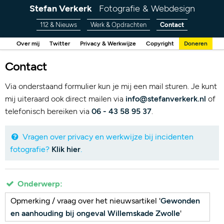
Stefan Verkerk
Fotografie & Webdesign
112 & Nieuws
Werk & Opdrachten
Contact
Over mij
Twitter
Privacy & Werkwijze
Copyright
Doneren
Contact
Via onderstaand formulier kun je mij een mail sturen. Je kunt
mij uiteraard ook direct mailen via
info@stefanverkerk.nl
of
telefonisch bereiken via
06 - 43 58 95 37
.
Vragen over privacy en werkwijze bij incidenten
fotografie?
Klik hier
.
Onderwerp:
Opmerking / vraag over het nieuwsartikel '
Gewonden
en aanhouding bij ongeval Willemskade Zwolle
'