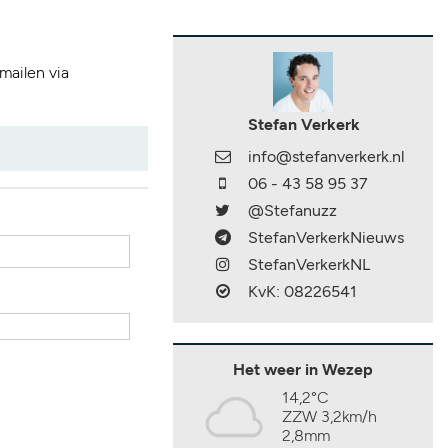
 mailen via
Stefan Verkerk
info@stefanverkerk.nl
06 - 43 58 95 37
@Stefanuzz
StefanVerkerkNieuws
StefanVerkerkNL
KvK: 08226541
Het weer in Wezep
14,2°C
ZZW 3,2km/h
2,8mm