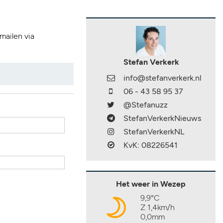
 mailen via
Stefan Verkerk
info@stefanverkerk.nl
06 - 43 58 95 37
@Stefanuzz
StefanVerkerkNieuws
StefanVerkerkNL
KvK: 08226541
Het weer in Wezep
9,9°C
Z 1,4km/h
0,0mm