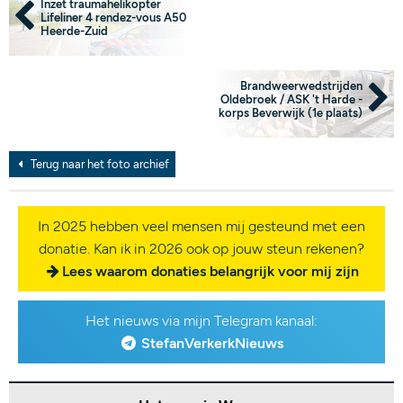
Inzet traumahelikopter
Lifeliner 4 rendez-vous A50
Heerde-Zuid
Brandweerwedstrijden
Oldebroek / ASK 't Harde -
korps Beverwijk (1e plaats)
Terug naar het foto archief
In 2025 hebben veel mensen mij gesteund met een
donatie. Kan ik in 2026 ook op jouw steun rekenen?
Lees waarom donaties belangrijk voor mij zijn
Het nieuws via mijn Telegram kanaal:
StefanVerkerkNieuws