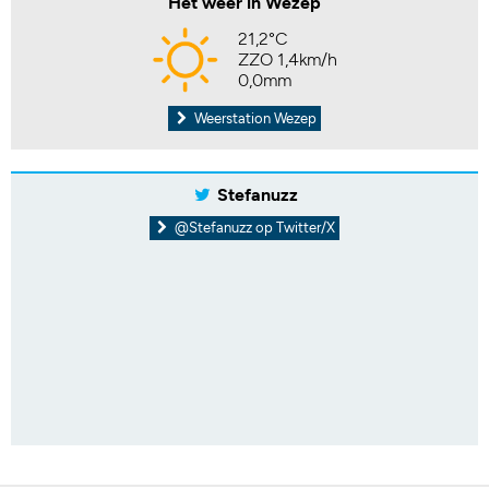
Het weer in Wezep
21,2°C
ZZO 1,4km/h
0,0mm
Weerstation Wezep
Stefanuzz
@Stefanuzz op Twitter/X