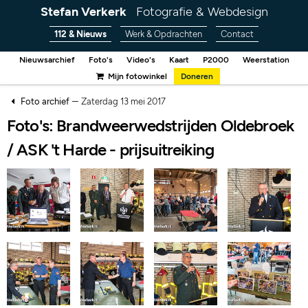
Stefan Verkerk
Fotografie & Webdesign
112 & Nieuws
Werk & Opdrachten
Contact
Nieuwsarchief
Foto's
Video's
Kaart
P2000
Weerstation
Mijn fotowinkel
Doneren
–
Foto archief
Zaterdag 13 mei 2017
Foto's: Brandweerwedstrijden Oldebroek
/ ASK 't Harde - prijsuitreiking