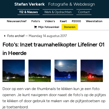
Stefan Verkerk
Fotografie & Webdesign
112 & Nieuws
Werk & Opdrachten
Contact
Nieuwsarchief
Foto's
Video's
Kaart
P2000
Weerstation
Mijn fotowinkel
Doneren
–
Foto archief
Maandag 14 augustus 2017
Foto's: Inzet traumahelikopter Lifeliner 01
in Heerde
Door op een van de thumbnails te klikken kun je een foto
openen. Je kunt navigeren door naast de foto's op de pijltjes
te klikken of door gebruik te maken van de pijltjestoetsen op
je toetsenbord.