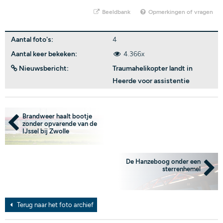
Beeldbank
Opmerkingen of vragen
Aantal foto's:
4
Aantal keer bekeken:
4.366x
Nieuwsbericht:
Traumahelikopter landt in
Heerde voor assistentie
Brandweer haalt bootje
zonder opvarende van de
IJssel bij Zwolle
De Hanzeboog onder een
sterrenhemel
Terug naar het foto archief