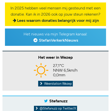
In 2025 hebben veel mensen mij gesteund met een
donatie. Kan ik in 2026 ook op jouw steun rekenen?
Lees waarom donaties belangrijk voor mij zijn
Het nieuws via mijn Telegram kanaal:
StefanVerkerkNieuws
Het weer in Wezep
27,1°C
NNW 6,5km/h
0,0mm
Weerstation Wezep
Stefanuzz
@Stefanuzz op Twitter/X