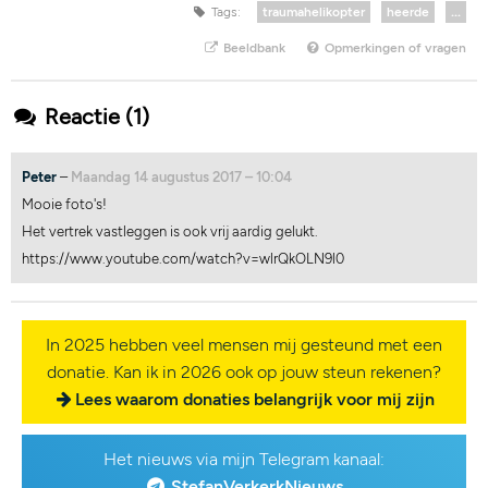
Tags:
traumahelikopter
heerde
...
Beeldbank
Opmerkingen of vragen
Reactie (1)
Peter
–
Maandag 14 augustus 2017 – 10:04
Mooie foto's!
Het vertrek vastleggen is ook vrij aardig gelukt.
https://www.youtube.com/watch?v=wlrQkOLN9l0
In 2025 hebben veel mensen mij gesteund met een
donatie. Kan ik in 2026 ook op jouw steun rekenen?
Lees waarom donaties belangrijk voor mij zijn
Het nieuws via mijn Telegram kanaal:
StefanVerkerkNieuws