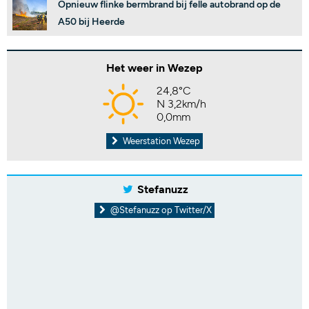
Opnieuw flinke bermbrand bij felle autobrand op de
A50 bij Heerde
Het weer in Wezep
24,8°C
N 3,2km/h
0,0mm
Weerstation Wezep
Stefanuzz
@Stefanuzz op Twitter/X