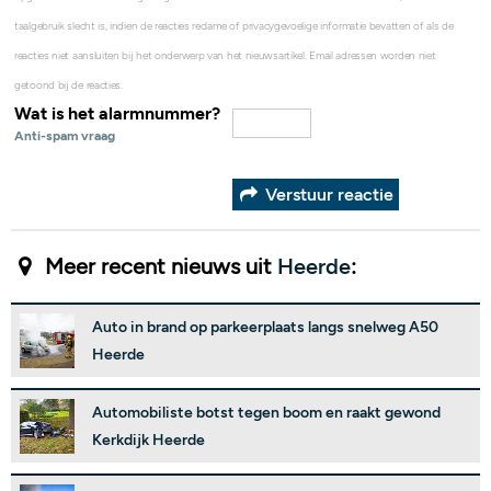
taalgebruik slecht is, indien de reacties reclame of privacygevoelige informatie bevatten of als de
reacties niet aansluiten bij het onderwerp van het nieuwsartikel. Email adressen worden niet
getoond bij de reacties.
Wat is het alarmnummer?
Anti-spam vraag
Verstuur reactie
Meer recent nieuws uit
Heerde
:
Auto in brand op parkeerplaats langs snelweg A50
Heerde
Automobiliste botst tegen boom en raakt gewond
Kerkdijk Heerde