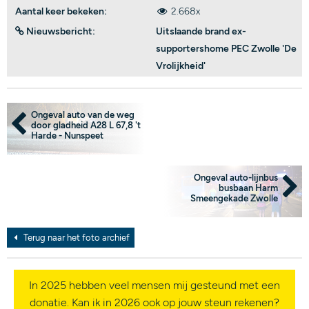
Aantal keer bekeken:
2.668x
Nieuwsbericht:
Uitslaande brand ex-
supportershome PEC Zwolle 'De
Vrolijkheid'
Ongeval auto van de weg
door gladheid A28 L 67,8 't
Harde - Nunspeet
Ongeval auto-lijnbus
busbaan Harm
Smeengekade Zwolle
Terug naar het foto archief
In 2025 hebben veel mensen mij gesteund met een
donatie. Kan ik in 2026 ook op jouw steun rekenen?