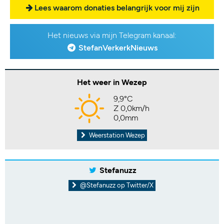
Lees waarom donaties belangrijk voor mij zijn
Het nieuws via mijn Telegram kanaal:
StefanVerkerkNieuws
Het weer in Wezep
9,9°C
Z 0,0km/h
0,0mm
Weerstation Wezep
Stefanuzz
@Stefanuzz op Twitter/X