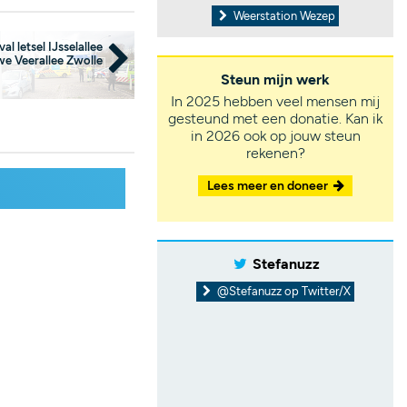
Weerstation Wezep
al letsel IJsselallee
e Veerallee Zwolle
Steun mijn werk
In 2025 hebben veel mensen mij
gesteund met een donatie. Kan ik
in 2026 ook op jouw steun
rekenen?
Lees meer en doneer
Stefanuzz
@Stefanuzz op Twitter/X