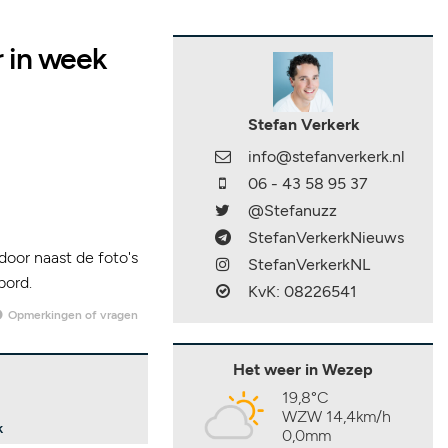
r in week
Stefan Verkerk
info@stefanverkerk.nl
06 - 43 58 95 37
@Stefanuzz
StefanVerkerkNieuws
door naast de foto's
StefanVerkerkNL
bord.
KvK: 08226541
Opmerkingen of vragen
Het weer in Wezep
19,8°C
WZW 14,4km/h
k
0,0mm