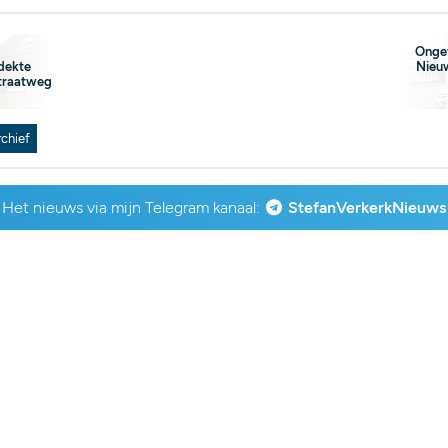
Ongev
dekte
Nieuw
traatweg
rchief
Het nieuws via mijn Telegram kanaal:
StefanVerkerkNieuws