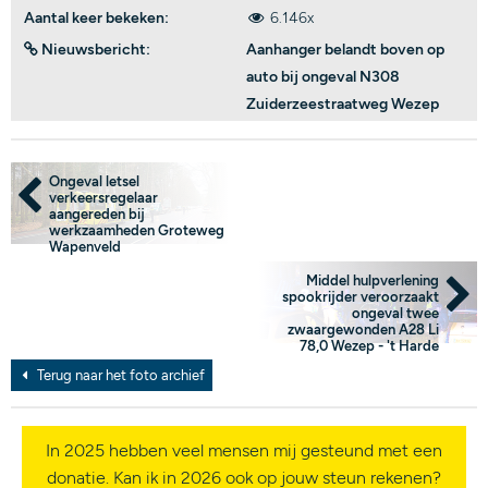
Aantal keer bekeken:
6.146x
Nieuwsbericht:
Aanhanger belandt boven op
auto bij ongeval N308
Zuiderzeestraatweg Wezep
Ongeval letsel
verkeersregelaar
aangereden bij
werkzaamheden Groteweg
Wapenveld
Middel hulpverlening
spookrijder veroorzaakt
ongeval twee
zwaargewonden A28 Li
78,0 Wezep - 't Harde
Terug naar het foto archief
In 2025 hebben veel mensen mij gesteund met een
donatie. Kan ik in 2026 ook op jouw steun rekenen?