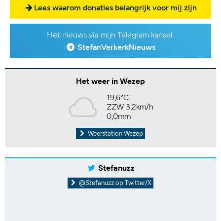
Lees waarom donaties belangrijk voor mij zijn
Het nieuws via mijn Telegram kanaal:
StefanVerkerkNieuws
Het weer in Wezep
19,6°C
ZZW 3,2km/h
0,0mm
Weerstation Wezep
Stefanuzz
@Stefanuzz op Twitter/X