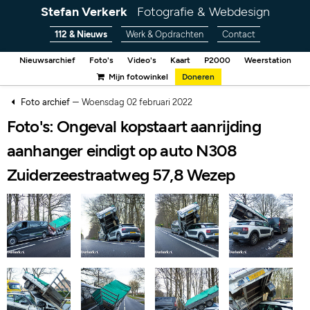
Stefan Verkerk
Fotografie & Webdesign
112 & Nieuws
Werk & Opdrachten
Contact
Nieuwsarchief
Foto's
Video's
Kaart
P2000
Weerstation
Mijn fotowinkel
Doneren
–
Foto archief
Woensdag 02 februari 2022
Foto's: Ongeval kopstaart aanrijding
aanhanger eindigt op auto N308
Zuiderzeestraatweg 57,8 Wezep