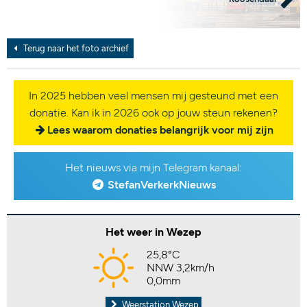
Terug naar het foto archief
In 2025 hebben veel mensen mij gesteund met een
donatie. Kan ik in 2026 ook op jouw steun rekenen?
Lees waarom donaties belangrijk voor mij zijn
Het nieuws via mijn Telegram kanaal:
StefanVerkerkNieuws
Het weer in Wezep
25,8°C
NNW 3,2km/h
0,0mm
Weerstation Wezep