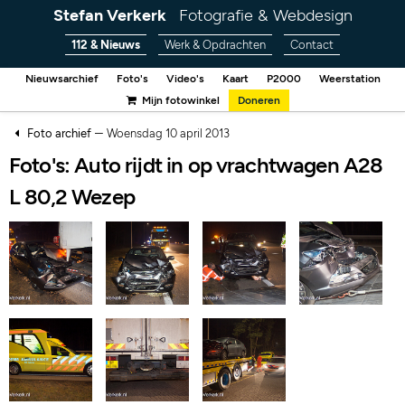
Stefan Verkerk
Fotografie & Webdesign
112 & Nieuws
Werk & Opdrachten
Contact
Nieuwsarchief
Foto's
Video's
Kaart
P2000
Weerstation
Mijn fotowinkel
Doneren
–
Foto archief
Woensdag 10 april 2013
Foto's: Auto rijdt in op vrachtwagen A28
L 80,2 Wezep