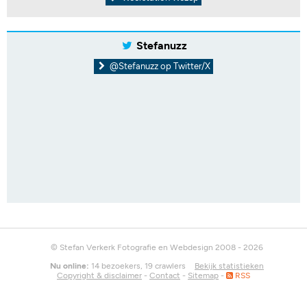
Stefanuzz
@Stefanuzz op Twitter/X
© Stefan Verkerk Fotografie en Webdesign 2008 - 2026
Nu online:
14 bezoekers, 19 crawlers
Bekijk statistieken
Copyright & disclaimer
-
Contact
-
Sitemap
-
RSS