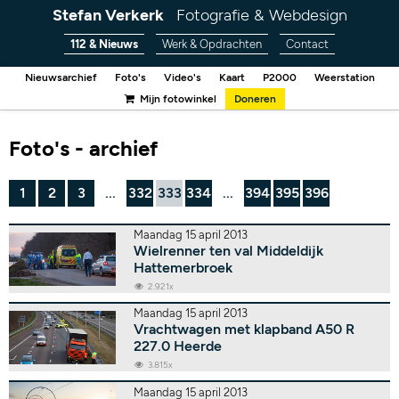
Stefan Verkerk
Fotografie & Webdesign
112 & Nieuws
Werk & Opdrachten
Contact
Nieuwsarchief
Foto's
Video's
Kaart
P2000
Weerstation
Mijn fotowinkel
Doneren
Foto's - archief
1
2
3
...
332
333
334
...
394
395
396
Maandag 15 april 2013
Wielrenner ten val Middeldijk
Hattemerbroek
2.921x
Maandag 15 april 2013
Vrachtwagen met klapband A50 R
227.0 Heerde
3.815x
Maandag 15 april 2013