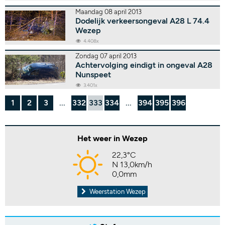
Maandag 08 april 2013
Dodelijk verkeersongeval A28 L 74.4
Wezep
4.408x
Zondag 07 april 2013
Achtervolging eindigt in ongeval A28
Nunspeet
3.401x
1
2
3
...
332
333
334
...
394
395
396
Het weer in Wezep
22,3°C
N 13,0km/h
0,0mm
Weerstation Wezep