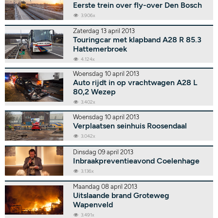
Eerste trein over fly-over Den Bosch
3.906x
Zaterdag 13 april 2013
Touringcar met klapband A28 R 85.3
Hattemerbroek
4.124x
Woensdag 10 april 2013
Auto rijdt in op vrachtwagen A28 L
80,2 Wezep
3.402x
Woensdag 10 april 2013
Verplaatsen seinhuis Roosendaal
3.042x
Dinsdag 09 april 2013
Inbraakpreventieavond Coelenhage
3.136x
Maandag 08 april 2013
Uitslaande brand Groteweg
Wapenveld
3.491x