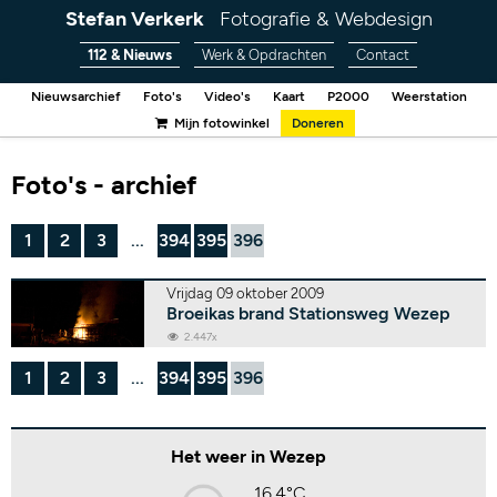
Stefan Verkerk
Fotografie & Webdesign
112 & Nieuws
Werk & Opdrachten
Contact
Nieuwsarchief
Foto's
Video's
Kaart
P2000
Weerstation
Mijn fotowinkel
Doneren
Foto's - archief
1
2
3
...
394
395
396
Vrijdag 09 oktober 2009
Broeikas brand Stationsweg Wezep
2.447x
1
2
3
...
394
395
396
Het weer in Wezep
16,4°C