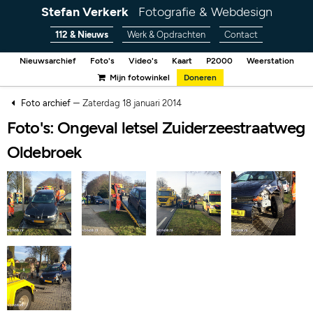
Stefan Verkerk
Fotografie & Webdesign
112 & Nieuws
Werk & Opdrachten
Contact
Nieuwsarchief
Foto's
Video's
Kaart
P2000
Weerstation
Mijn fotowinkel
Doneren
–
Foto archief
Zaterdag 18 januari 2014
Foto's: Ongeval letsel Zuiderzeestraatweg
Oldebroek