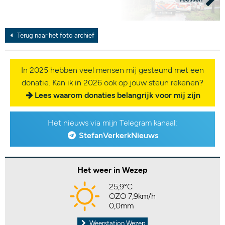
Terug naar het foto archief
In 2025 hebben veel mensen mij gesteund met een
donatie. Kan ik in 2026 ook op jouw steun rekenen?
Lees waarom donaties belangrijk voor mij zijn
Het nieuws via mijn Telegram kanaal:
StefanVerkerkNieuws
Het weer in Wezep
25,9°C
OZO 7,9km/h
0,0mm
Weerstation Wezep