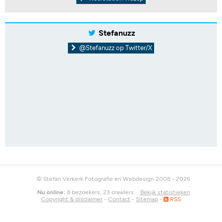
Stefanuzz
@Stefanuzz op Twitter/X
© Stefan Verkerk Fotografie en Webdesign 2008 - 2026
Nu online:
8 bezoekers, 23 crawlers
Bekijk statistieken
Copyright & disclaimer
-
Contact
-
Sitemap
-
RSS