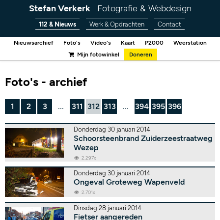
Stefan Verkerk
Fotografie & Webdesign
112 & Nieuws
Werk & Opdrachten
Contact
Nieuwsarchief
Foto's
Video's
Kaart
P2000
Weerstation
Mijn fotowinkel
Doneren
Foto's - archief
1
2
3
...
311
312
313
...
394
395
396
Donderdag 30 januari 2014
Schoorsteenbrand Zuiderzeestraatweg
Wezep
2.297x
Donderdag 30 januari 2014
Ongeval Groteweg Wapenveld
2.701x
Dinsdag 28 januari 2014
Fietser aangereden