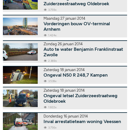
Zuiderzeestraatweg Oldebroek
3.759x
Maandag 27 januari 2014
Vorderingen bouw OV-terminal
Arnhem
1.424x
Zondag 26 januari 2014
Auto te water Benjamin Franklinstraat
Zwolle
2.369x
Zaterdag 18 januari 2014
Ongeval N50 R 248,7 Kampen
3.539x
Zaterdag 18 januari 2014
Ongeval letsel Zuiderzeestraatweg
Oldebroek
1.922x
Donderdag 16 januari 2014
Inval arrestatieteam woning Veessen
3.756x