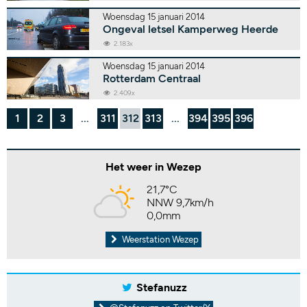
Woensdag 15 januari 2014
Ongeval letsel Kamperweg Heerde
2.183x
Woensdag 15 januari 2014
Rotterdam Centraal
2.409x
1
2
3
...
311
312
313
...
394
395
396
Het weer in Wezep
21,7°C
NNW 9,7km/h
0,0mm
Weerstation Wezep
Stefanuzz