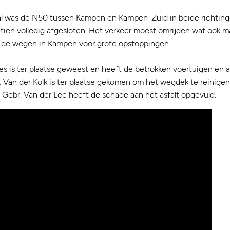
 was de N50 tussen Kampen en Kampen-Zuid in beide richtinge
 tien volledig afgesloten. Het verkeer moest omrijden wat ook m
de wegen in Kampen voor grote opstoppingen.
es is ter plaatse geweest en heeft de betrokken voertuigen en
 Van der Kolk is ter plaatse gekomen om het wegdek te reinig
Gebr. Van der Lee heeft de schade aan het asfalt opgevuld.