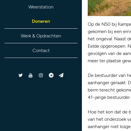
Weerstation
Doneren
Op de N50 bij Kampe
gekomen bij een erns
Werk & Opdrachten
het ongeval. Naast d
Eelde opgeroepen. N
Contact
gevolgen van de aanr
meer ter plaatse gew
De bestuurder van he
aanhanger geraakt. D
berm terecht gekome
41-jarige bestuurder 
Hoe het kon dat de 
van het onderzoek v
aanhanger niet losge