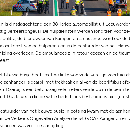
n is dinsdagochtend een 38-jarige automobilist uit Leeuwarde
tig verkeersongeval. De hulpdiensten werden rond tien voor z
e politie, de brandweer van Kampen en ambulance werd ook de 
a aankomst van de hulpdiensten is de bestuurder van het blauw
ijding overleden. De ambulances zijn retour gegaan en de trauma
eest.
t blauwe busje heeft met de linkervoorzijde van zijn voertuig de
e aanhanger is daarbij met trekhaak en al van de bedrijfsbus af
n. Daarbij is een betonzaag vele meters verderop in de berm t
uit Daarlerveen die de witte bedrijfsbus bestuurde is niet (erns
bestuurder van het blauwe busje in botsing kwam met de aanhan
an de Verkeers Ongevallen Analyse dienst (VOA). Aangenomen w
schoten was voor de aanrijding.