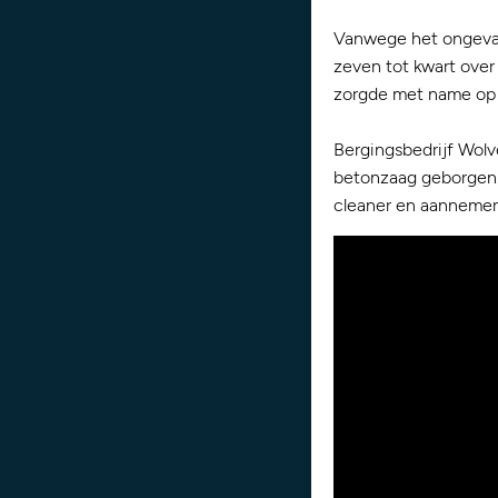
Vanwege het ongeval
zeven tot kwart over
zorgde met name op 
Bergingsbedrijf Wolv
betonzaag geborgen.
cleaner en aannemer 