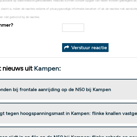
 publicatie op deze website gemodereerd. Reacties kunnen zonder opgaaf van reden worden geweigerd al
 slecht is, indien de reacties reclame of privacygevoelige informatie bevatten of als de reacties niet aanslui
en niet getoond bij de reacties.
ummer?
Verstuur reactie
 nieuws uit
Kampen
:
nden bij frontale aanrijding op de N50 bij Kampen
egt tegen hoogspanningsmast in Kampen: flinke knallen vast