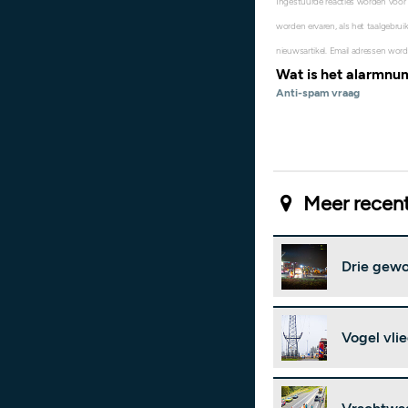
Ingestuurde reacties worden voor
worden ervaren, als het taalgebruik
nieuwsartikel. Email adressen word
Wat is het alarmn
Anti-spam vraag
Meer recent
Drie gewo
Vogel vli