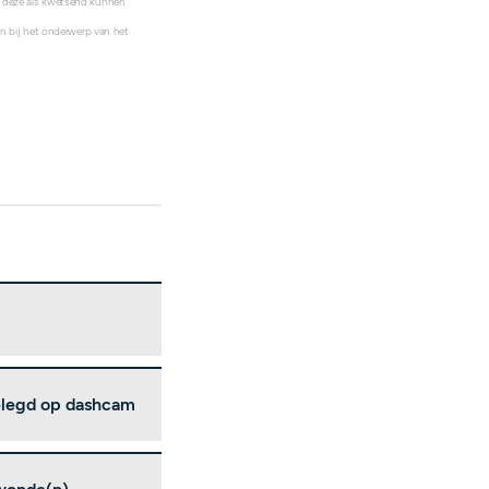
s deze als kwetsend kunnen
ten bij het onderwerp van het
gelegd op dashcam