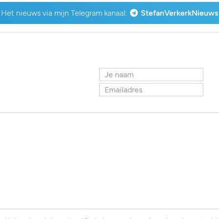
Het nieuws via mijn Telegram kanaal:
StefanVerkerkNieuws