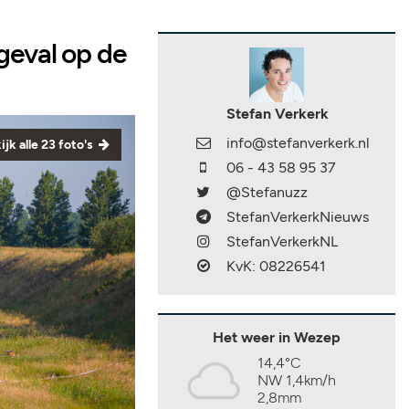
geval op de
Stefan Verkerk
info@stefanverkerk.nl
ijk alle 23 foto's
06 - 43 58 95 37
@Stefanuzz
StefanVerkerkNieuws
StefanVerkerkNL
KvK: 08226541
Het weer in Wezep
14,4°C
NW 1,4km/h
2,8mm