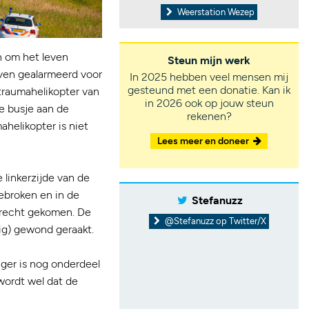
Weerstation Wezep
n om het leven
Steun mijn werk
even gealarmeerd voor
In 2025 hebben veel mensen mij
gesteund met een donatie. Kan ik
traumahelikopter van
in 2026 ook op jouw steun
e busje aan de
rekenen?
helikopter is niet
Lees meer en doneer
 linkerzijde van de
gebroken en in de
Stefanuzz
erecht gekomen. De
@Stefanuzz op Twitter/X
tig) gewond geraakt.
ger is nog onderdeel
ordt wel dat de