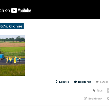
to's, klik hier
Locatie
Reageren
8.038
Tags:
Beeldbank