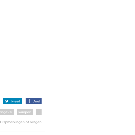
x
Tweet
Deel
ongeval
kampen
...
Opmerkingen of vragen