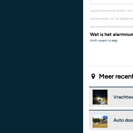
Ingestuurde reacties worden voor
worden ervaren, als het taalgebruik
nieuwsartikel. Email adressen word
Wat is het alarmn
Anti-spam vraag
Meer recent
Vrachtwa
Auto doo