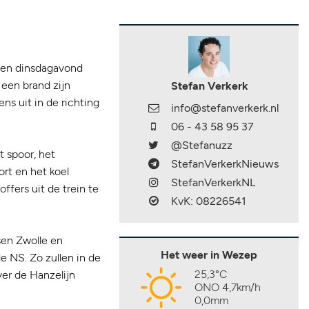
 en dinsdagavond
een brand zijn
Stefan Verkerk
s uit in de richting
info@stefanverkerk.nl
06 - 43 58 95 37
@Stefanuzz
 spoor, het
StefanVerkerkNieuws
rt en het koel
StefanVerkerkNL
fers uit de trein te
KvK: 08226541
sen Zwolle en
Het weer in Wezep
de NS. Zo zullen in de
25,3°C
er de Hanzelijn
ONO 4,7km/h
0,0mm