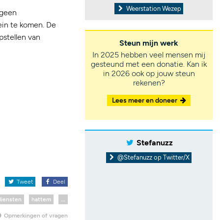
Weerstation Wezep
 geen
ein te komen. De
pstellen van
Steun mijn werk
In 2025 hebben veel mensen mij
gesteund met een donatie. Kan ik
in 2026 ook op jouw steun
rekenen?
Lees meer en doneer
Stefanuzz
@Stefanuzz op Twitter/X
x
Tweet
Deel
diensten
hattem
...
Opmerkingen of vragen