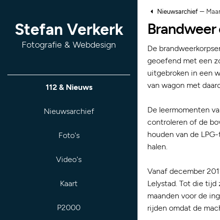
–
Nieuwsarchief
Maan
Brandweer o
Stefan Verkerk
Fotografie & Webdesign
De brandweerkorpse
geoefend met een zog
uitgebroken in een w
van wagon met daaro
112 & Nieuws
De leermomenten van 
Nieuwsarchief
controleren of de bo
houden van de LPG-ta
Foto's
halen.
Video's
Vanaf december 2012 
Kaart
Lelystad. Tot die tij
maanden voor de inge
P2000
rijden omdat de mac