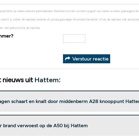
 publicatie op deze website gemodereerd. Reacties kunnen zonder opgaaf van reden worden geweigerd al
 slecht is, indien de reacties reclame of privacygevoelige informatie bevatten of als de reacties niet aanslui
en niet getoond bij de reacties.
ummer?
Verstuur reactie
 nieuws uit
Hattem
:
gen schaart en knalt door middenberm A28 knooppunt Hatt
r brand verwoest op de A50 bij Hattem