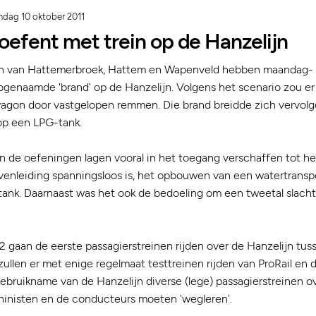
dag 10 oktober 2011
efent met trein op de Hanzelijn
n van Hattemerbroek, Hattem en Wapenveld hebben maandag-
enaamde 'brand' op de Hanzelijn. Volgens het scenario zou er 
agon door vastgelopen remmen. Die brand breidde zich vervolgen
p een LPG-tank.
de oefeningen lagen vooral in het toegang verschaffen tot het
venleiding spanningsloos is, het opbouwen van een watertranspo
nk. Daarnaast was het ook de bedoeling om een tweetal slachtof
gaan de eerste passagierstreinen rijden over de Hanzelijn tus
d zullen er met enige regelmaat testtreinen rijden van ProRail en 
bruikname van de Hanzelijn diverse (lege) passagierstreinen ov
hinisten en de conducteurs moeten 'wegleren'.