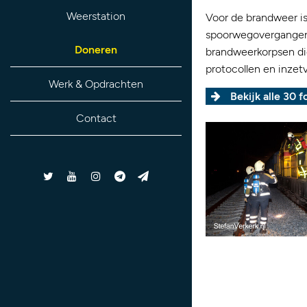
Weerstation
Voor de brandweer is
spoorwegovergangen z
Doneren
brandweerkorpsen die
protocollen en inzetv
Werk & Opdrachten
Bekijk alle 30 fo
Contact