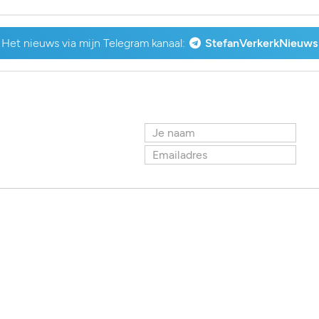
Het nieuws via mijn Telegram kanaal:
StefanVerkerkNieuws